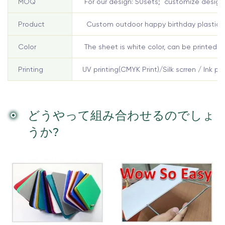
MOQ
For our design: 50sets; customize design
Product
Custom outdoor happy birthday plastic la
Color
The sheet is white color, can be printed fo
Printing
UV printing(CMYK Print)/Silk scrren / Ink pri
どうやって組み合わせるのでしょ
うか?