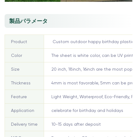
製品パラメータ
Product
Custom outdoor happy birthday plastic la
Color
The sheet is white color, can be UV printed
Size
20 inch, 18inch, 16inch are the most popul
Thickness
4mm is most favorable, 5mm can be provid
Feature
Light Weight, Waterproof, Eco-Friendly, Re
Application
celebrate for birthday and holidays
Delivery time
10-15 days after deposit