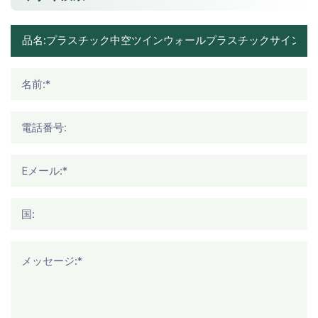
名前:*
電話番号:
Eメール:*
国:
メッセージ:*