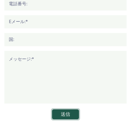
電話番号:
Eメール:*
国:
メッセージ:*
送信