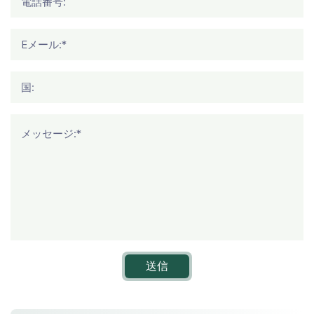
電話番号:
Eメール:*
国:
メッセージ:*
送信