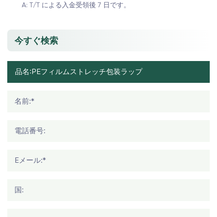
A: T/T による入金受領後 7 日です。
今すぐ検索
名前:*
電話番号:
Eメール:*
国: